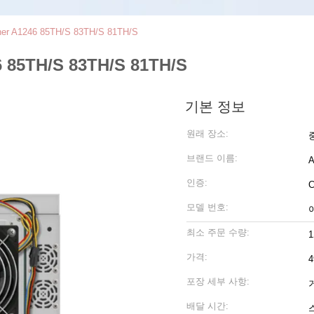
r A1246 85TH/S 83TH/S 81TH/S
85TH/S 83TH/S 81TH/S
기본 정보
원래 장소:
브랜드 이름:
A
인증:
모델 번호:
최소 주문 수량:
가격:
4
포장 세부 사항:
배달 시간: