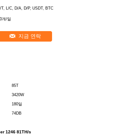
/T, L/C, D/A, D/P, USDT, BTC
10개/일
지금 연락
85T
3420W
180일
74DB
er 1246 81TH/s