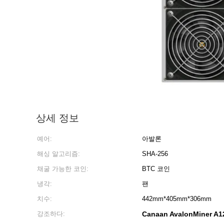
상세 정보
예어:
아발론
해싱 알고리즘:
SHA-256
채굴 가능한 코인:
BTC 코인
냉각:
팬
치수:
442mm*405mm*306mm
강조하다:
Canaan AvalonMiner A1