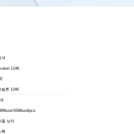
중국
valon 1246
CE
아발론 1246
1개
999usd-5599usd/pcs
거품 상자
스톡