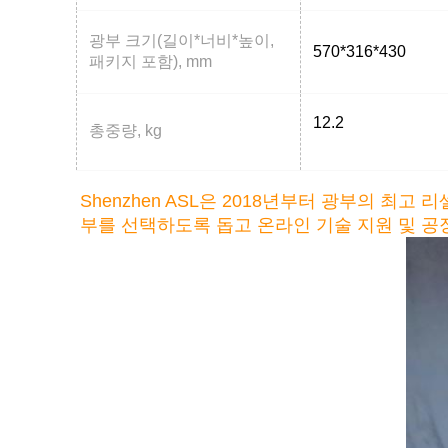
광부 크기(길이*너비*높이,
570*316*430
패키지 포함), mm
12.2
총중량, kg
Shenzhen ASL은 2018년부터 광부의 
부를 선택하도록 돕고 온라인 기술 지원 및 공