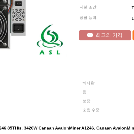
지불 조건:
T
공급 능력:
최고의 가격
해시율:
힘:
보증:
소음 수준:
246 85TH/s
3420W Canaan AvalonMiner A1246
Canaan AvalonMin
,
,