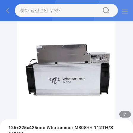
1
/
1
125x225x425mm Whatsminer M30S++ 112TH/S