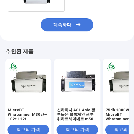
계속하다
추천된 제품
MicroBT
션하하나 ASL Asic 광
75db 1300W 3
Whatsminer M30s++
부들은 블록체인 광부
MicroBT
102t 112t
위하트셰미네르 m50s
Whatsminer M
를 채굴하는 Asic을 값
100t M31S 80
을 매깁니다
최고의 가격
최고의 가격
최고의 