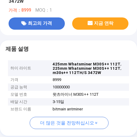
3472W
가격：8999
MOQ：1
최고의 가격
지금 연락
제품 설명
,
425mm Whatsminer M30S++ 112T
하이 라이트
,
225mm Whatsminer M30S++ 112T
m30s++ 112TH/S 3472W
가격
8999
공급 능력
10000000
모델 번호
왓츠마이너 M30S++ 112T
배달 시간
3-15일
브랜드 이름
bitmain antminer
더 많은 것을 전망하십시오