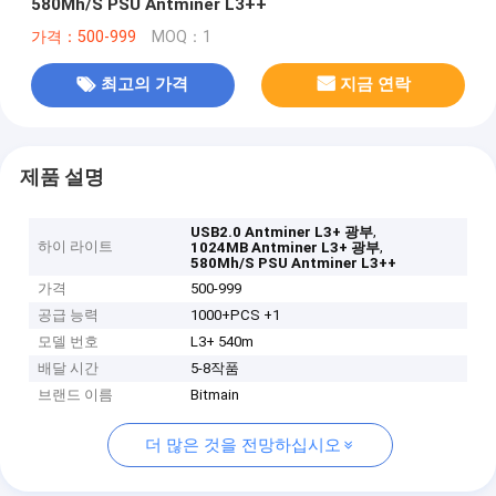
580Mh/S PSU Antminer L3++
가격：500-999
MOQ：1
최고의 가격
지금 연락
제품 설명
,
USB2.0 Antminer L3+ 광부
하이 라이트
,
1024MB Antminer L3+ 광부
580Mh/S PSU Antminer L3++
가격
500-999
공급 능력
1000+PCS +1
모델 번호
L3+ 540m
배달 시간
5-8작품
브랜드 이름
Bitmain
더 많은 것을 전망하십시오