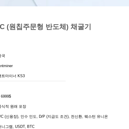
IC (원칩주문형 반도체) 채굴기
중국
ntminer
앤트마이너 KS3
 6999$
공식적 원래 포장
L/C (신용장), 인수 인도, D/P (지급도 조건), 전신환, 웨스턴 유니온,
머니그램, USDT, BTC