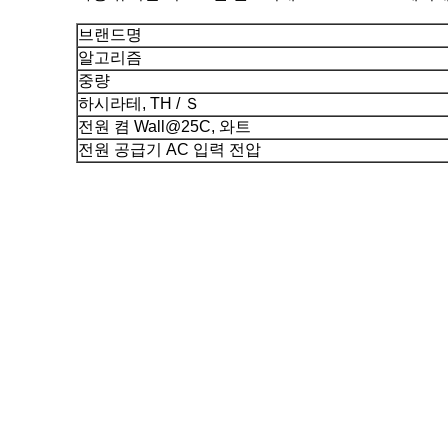
브랜드명
알고리즘
중량
하시라테, TH / Ｓ
전원 켬 Wall@25C, 와트
전원 공급기 AC 입력 전압