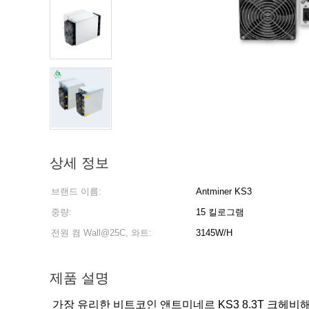
상세 정보
브랜드 이름:
Antminer KS3
중량:
15 킬로그램
전원 켬 Wall@25C, 와트:
3145W/H
제품 설명
가장 유리한 비트코인 앤트미네르 KS3 8.3T 크헤비